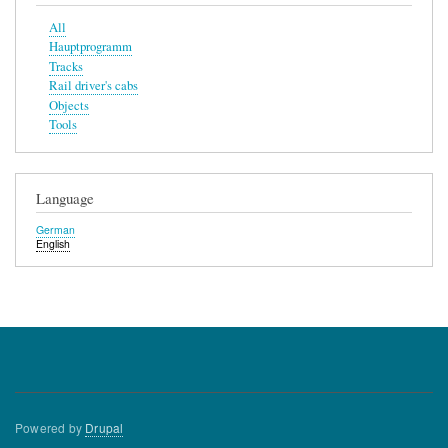
All
Hauptprogramm
Tracks
Rail driver's cabs
Objects
Tools
Language
German
English
Powered by
Drupal