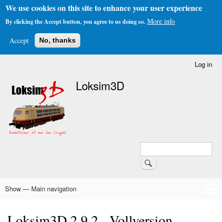
We use cookies on this site to enhance your user experience
More info
By clicking the Accept button, you agree to us doing so.
Accept
No, thanks
Skip
Log in
User
to
account
Loksim3D
main
menu
content
Search
Search
Show — Main navigation
Main
navigation
Home
The Simulator
About Us
Download
Forums & Links
FAQs & Infos
Addons
Schedule Generator
Loksim3D 2.9.2 - Vollversion